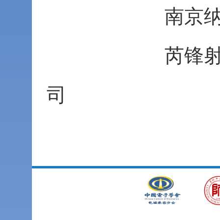
南京纳特通
芮锋射频技术
司